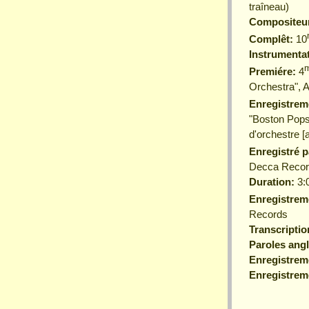
traîneau)
Compositeu
Complêt:
10
Instrumenta
Premiére:
4
Orchestra", A
Enregistrem
"Boston Pops 
d'orchestre 
Enregistré 
Decca Recor
Duration:
3:
Enregistrem
Records
Transcripti
Paroles angl
Enregistreme
Enregistreme