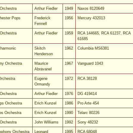
Orchestra
Arthur Fiedler
1949
Naxos 8120649
hester Pops
Frederick
1956
Mercury 432013
Fennell
Orchestra
Arthur Fiedler
1959
RCA 144665, RCA 61237, RCA
61685
lharmonic
Skitch
1962
Columbia MS6381
Henderson
ny Orchestra
Maurice
1967
Vanguard 1043
Abravanel
Orchestra
Eugene
1972
RCA 38128
Ormandy
Orchestra
Arthur Fiedler
1976
DG 419414
ps Orchestra
Erich Kunzel
1986
Pro Arte 454
ps Orchestra
Erich Kunzel
1990
Telarc 80226
Orchestra
John Williams
1992
Sony 48232
mphony Orchestra
Leonard
1995
RCA 68048