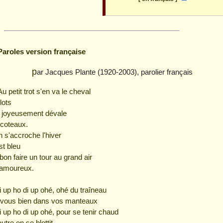
Paroles version française
par Jacques Plante (1920-2003), parolier français
Au petit trot s'en va le cheval
lots
u joyeusement dévale
 coteaux.
n s'accroche l'hiver
st bleu
t bon faire un tour au grand air
amoureux.
i up ho di up ohé, ohé du traîneau
vous bien dans vos manteaux
i up ho di up ohé, pour se tenir chaud
autre on se blottit