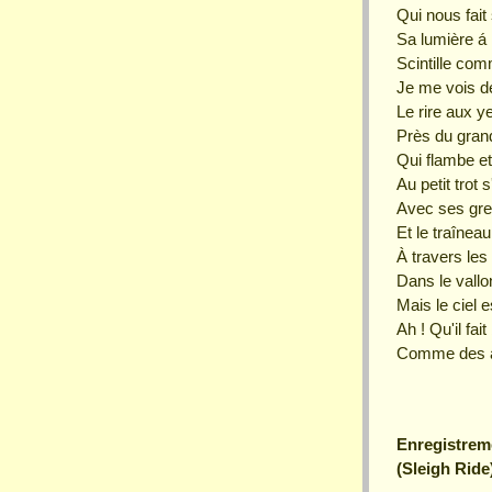
Qui nous fait 
Sa lumière á 
Scintille com
Je me vois dé
Le rire aux y
Près du grand
Qui flambe et
Au petit trot 
Avec ses gre
Et le traînea
À travers les
Dans le vallo
Mais le ciel e
Ah ! Qu'il fai
Comme des 
Enregistrem
(Sleigh Rid