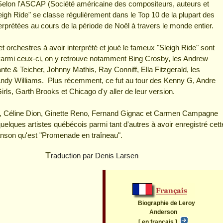
elon l'ASCAP (Société américaine des compositeurs, auteurs et
leigh Ride" se classe régulièrement dans le Top 10 de la plupart des
rprétées au cours de la période de Noël à travers le monde entier.
et orchestres à avoir interprété et joué le fameux "Sleigh Ride" sont
rmi ceux-ci, on y retrouve notamment Bing Crosby, les Andrew
ante & Teicher, Johnny Mathis, Ray Conniff, Ella Fitzgerald, les
Andy Williams. Plus récemment, ce fut au tour des Kenny G, Andre
irls, Garth Brooks et Chicago d'y aller de leur version.
, Céline Dion, Ginette Reno, Fernand Gignac et Carmen Campagne
uelques artistes québécois parmi tant d'autres à avoir enregistré cett
anson qu'est "Promenade en traîneau".
Traduction par Denis Larsen
Biographie de Leroy
Anderson
[ en français ]