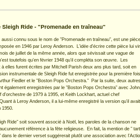
e Sleigh Ride - "Promenade en traîneau"
", aussi connu sous le nom de "Promenade en traîneau", est une pièc
osée en 1946 par Leroy Anderson. L'idée d'écrire cette pièce lui vi
ois de juillet de la même année, alors que sévissait une vague de
'est toutefois qu'en février 1948 qu'il compléta son œuvre. Les
à elles furent écrites par Mitchell Parish deux ans plus tard, soit en
ion instrumentale de Sleigh Ride fut enregistrée pour la première foi
rthur Fiedler et le "Boston Pops Orchestra." Par la suite, deux autre
ent également enregistrées par le "Boston Pops Orchestra" avec John
f d'orchestre de 1979 à 1995, et Keith Lockhart, actuel chef
Quant à Leroy Anderson, il a lui-même enregistré la version qu'il avait
 1950.
igh Ride" soit souvent associé à Noël, les paroles de la chanson ne
 aucunement référence à la fête religieuse. En fait, la mention de " tar
e " dans le dernier verset suggérerait plutôt une association avec l'Acti