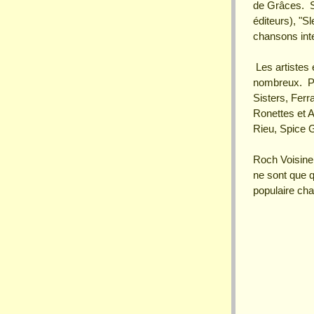
de Grâces. S
éditeurs), "S
chansons inte
Les artistes 
nombreux. Pa
Sisters, Ferr
Ronettes et 
Rieu, Spice G
Roch Voisine
ne sont que q
populaire ch