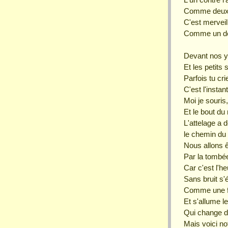
Comme deux 
C'est merveill
Comme un dé
Devant nos ye
Et les petits 
Parfois tu cr
C'est l'instant
Moi je souris
Et le bout du 
L'attelage a d
le chemin du 
Nous allons ê
Par la tombée
Car c'est l'he
Sans bruit s'
Comme une f
Et s'allume le
Qui change d
Mais voici n