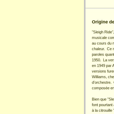
Origine d
"Sleigh Ride
musicale comp
au cours du m
chaleur. Ce n
paroles quant 
1950. La vers
en 1949 par A
versions fur
Williams, che
d'orchestre. 
composée en
Bien que "Sle
font pourtant
à la citrouill