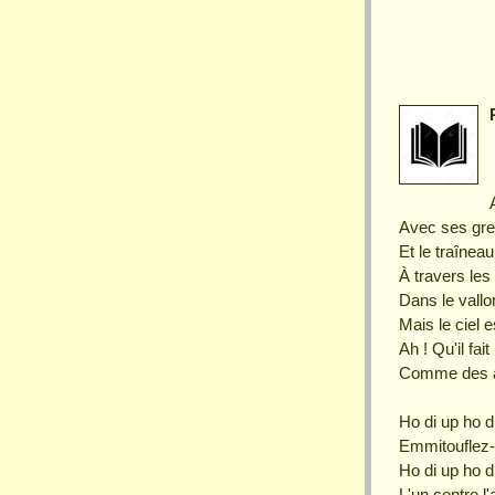
Avec ses gre
Et le traînea
À travers les
Dans le vallo
Mais le ciel e
Ah ! Qu'il fai
Comme des 
Ho di up ho d
Emmitouflez-
Ho di up ho d
L'un contre l'