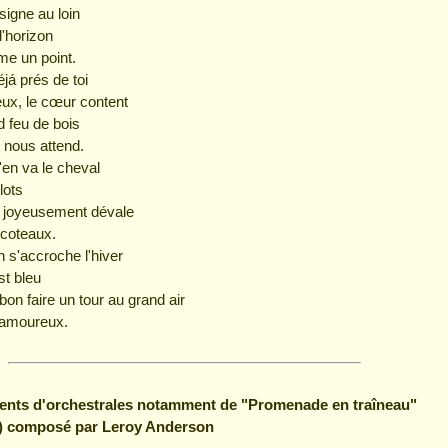
signe au loin
l'horizon
me un point.
já prés de toi
eux, le cœur content
 feu de bois
 nous attend.
s'en va le cheval
lots
u joyeusement dévale
 coteaux.
n s'accroche l'hiver
st bleu
t bon faire un tour au grand air
amoureux.
ents d'orchestrales notamment de "Promenade en traîneau"
e) composé par Leroy Anderson