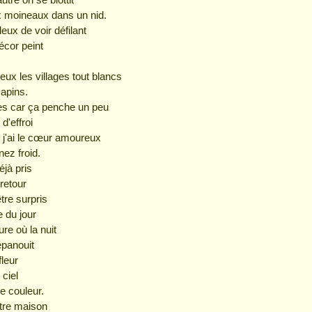
moineaux dans un nid.
eux de voir défilant
cor peint
ux les villages tout blancs
sapins.
ies car ça penche un peu
 d'effroi
, j'ai le cœur amoureux
nez froid.
éjà pris
retour
tre surpris
 du jour
ure où la nuit
épanouit
leur
 ciel
e couleur.
otre maison