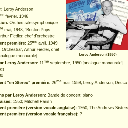
r:
Leroy Anderson
me
fevrier, 1948
tion:
Orchestrale symphonique
me
mai, 1948, "Boston Pops
rthur Fiedler, chef d'orchestre
me
ent premiére:
25
avril, 1949,
Orchestra", Arthur Fiedler, chef
Leroy Anderson (1950)
[analogue monaurale]
me
par Leroy Anderson:
11
septembre, 1950 [analogue monaurale]
ds
00
me
ent "en Stereo" premiére:
26
mai, 1959, Leroy Anderson, Decca
ons par Leroy Anderson:
Bande de concert; piano
aises:
1950; Mitchell Parish
nt premiére (version vocale anglaise):
1950, The Andrews Sister
nt premiére (version vocale française):
?